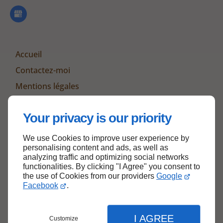
Accueil
Contactez-moi
Mentions légales
Plan du site
Your privacy is our priority
We use Cookies to improve user experience by
Haut de page
personalising content and ads, as well as
analyzing traffic and optimizing social networks
functionalities. By clicking "I Agree" you consent to
the use of Cookies from our providers
Google
Facebook
.
I AGREE
Customize