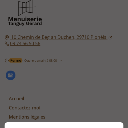
10 Chemin de Beg an Duchen,
29710
Plonéis
09 74 56 50 56
Fermé
⋅ Ouvre demain à 08:00
Accueil
Contactez-moi
Mentions légales
Plan du site