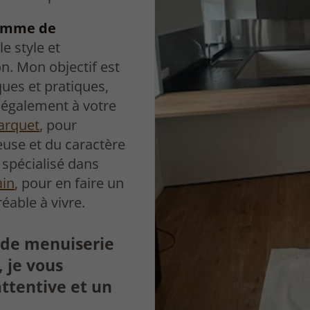
gamme de
e style et
n. Mon objectif est
ues et pratiques,
 également à votre
arquet
, pour
use et du caractère
i spécialisé dans
ain
, pour en faire un
réable à vivre.
s de menuiserie
 je vous
ttentive et un