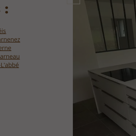
 :
éis
arnenez
ierne
carneau
-L'abbé