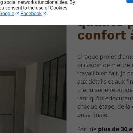
ng social networks functionalities. By
Menuise
you consent to the use of Cookies
Google
Facebook
.
qualité 
confort
Chaque projet d'amé
occasion de mettre 
travail bien fait. Je 
aux détails et aux f
menuiserie réponde 
tant qu'interlocuteur
chaque étape, de la 
pose finale.
Fort de
plus de 30 