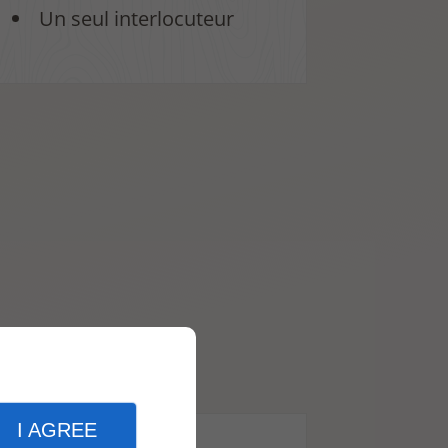
Un seul interlocuteur
I AGREE