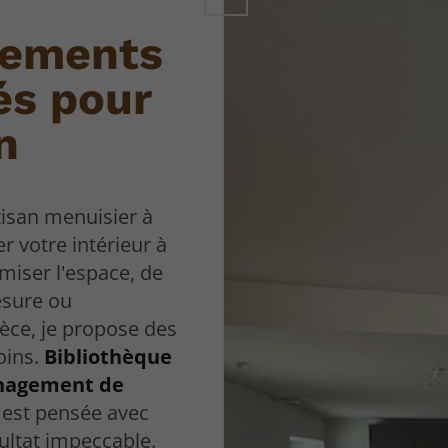
gements
és pour
n
tisan menuisier à
r votre intérieur à
imiser l'espace, de
esure ou
èce, je propose des
oins.
Bibliothèque
énagement de
 est pensée avec
ultat impeccable.