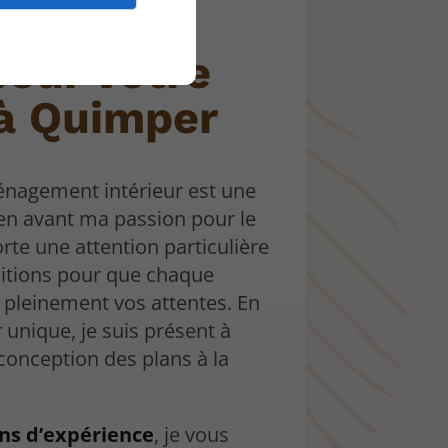
rie de
pour votre
 à Quimper
nagement intérieur est une
en avant ma passion pour le
porte une attention particulière
initions pour que chaque
pleinement vos attentes. En
 unique, je suis présent à
conception des plans à la
ans d’expérience
, je vous