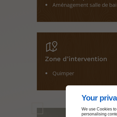
Aménagement salle de bai
Zone d’intervention
Quimper
Your priva
We use Cookies to
personalising conte