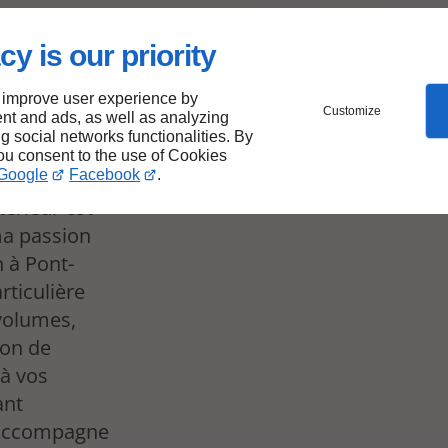
nt
cy is our priority
nt-
 improve user experience by
Customize
nt and ads, as well as analyzing
ng social networks functionalities. By
you consent to the use of Cookies
Google
Facebook
.
térieur est
ma passion
n à Pont-
rticulière
 volumes,
ion de
à vos
ant
s accompagne