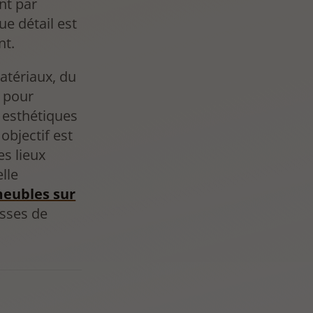
nt par
e détail est
nt.
atériaux, du
, pour
s esthétiques
objectif est
s lieux
lle
meubles sur
esses de