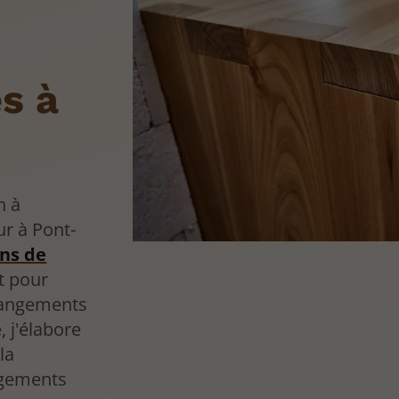
s à
n à
ur à Pont-
ons de
t pour
rangements
 j'élabore
la
ngements