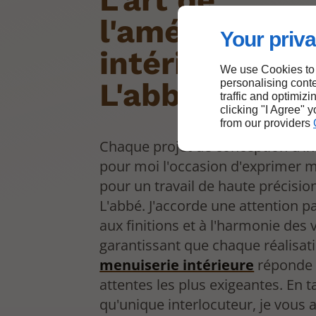
l'aménageme
Your priva
intérieur à Po
We use Cookies to
L'abbé
personalising conte
traffic and optimizi
clicking "I Agree" 
from our providers
Chaque projet de conception d'in
pour moi l'occasion d'exprimer 
pour un travail de haute précisio
L'abbé. J'accorde une attention pa
aux finitions et à l'harmonie des
garantissant que chaque réalisat
menuiserie intérieure
réponde 
attentes les plus exigeantes. En t
qu'unique interlocuteur, je vou