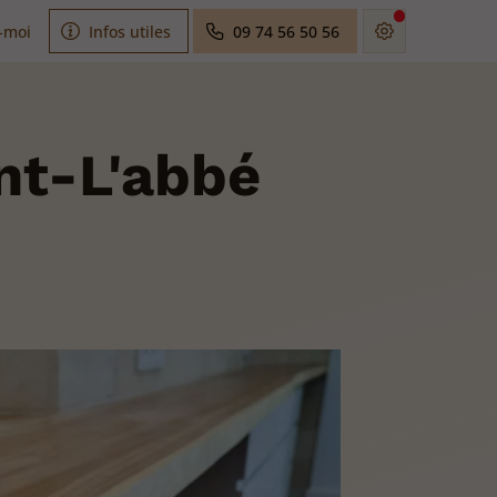
-moi
Infos utiles
09 74 56 50 56
nt-L'abbé