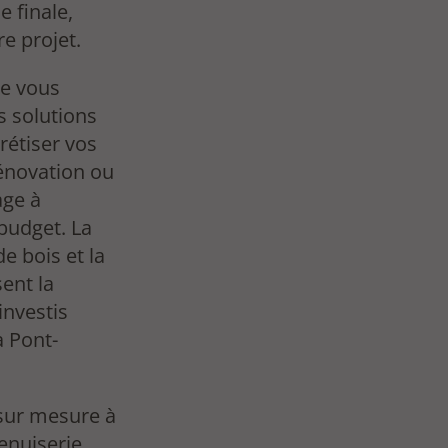
e finale,
re projet.
je vous
s solutions
rétiser vos
énovation ou
age à
budget. La
e bois et la
ent la
investis
à Pont-
ur mesure à
enuiserie