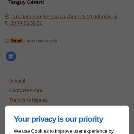
10 Chemin de Beg an Duchen,
29710
Plonéis
09 74 56 50 56
Fermé
⋅ Ouvre Lundi à 08:00
Accueil
Contactez-moi
Mentions légales
Plan du site
Your privacy is our priority
We use Cookies to improve user experience by