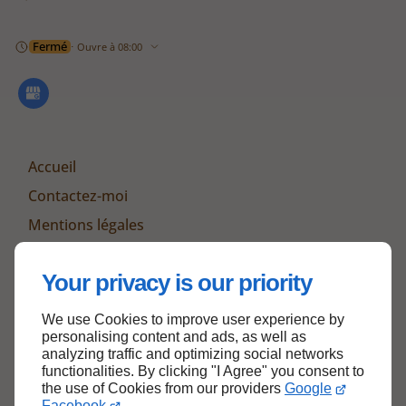
Fermé
⋅ Ouvre à 08:00
Accueil
Contactez-moi
Mentions légales
Plan du site
Your privacy is our priority
We use Cookies to improve user experience by
Haut de page
personalising content and ads, as well as
analyzing traffic and optimizing social networks
functionalities. By clicking "I Agree" you consent to
the use of Cookies from our providers
Google
Facebook
.