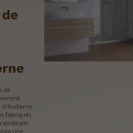
 de
erne
ns de
quement
 d'Audierne.
nt fabriqués
ux embruns
ssure une