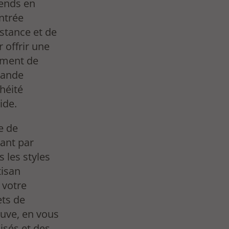
rends en
entrée
istance et de
 offrir une
ément de
rande
héité
ide.
e de
sant par
 les styles
tisan
 votre
ets de
euve, en vous
isés et des