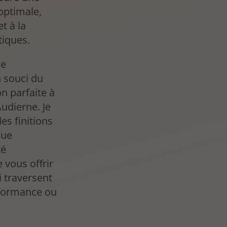
optimale,
t à la
tiques.
de
 souci du
on parfaite à
Audierne. Je
s finitions
que
té
 vous offrir
 traversent
rformance ou