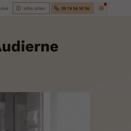
-moi
Infos utiles
09 74 56 50 56
Audierne