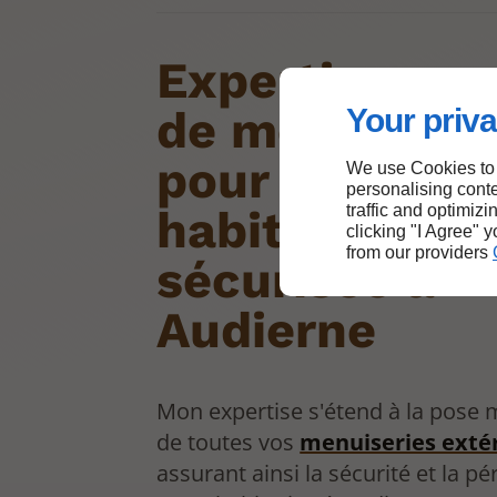
Expertise en 
de menuiseri
Your priva
pour une
We use Cookies to
personalising conte
habitation
traffic and optimizi
clicking "I Agree" 
from our providers
sécurisée à
Audierne
Mon expertise s'étend à la pose 
de toutes vos
menuiseries exté
assurant ainsi la sécurité et la p