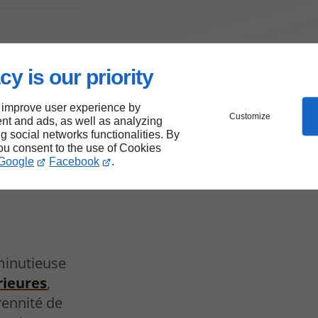
pose
es
cy is our priority
 improve user experience by
Customize
nt and ads, as well as analyzing
ng social networks functionalities. By
you consent to the use of Cookies
Google
Facebook
.
minutieuse
rieures
,
érennité de