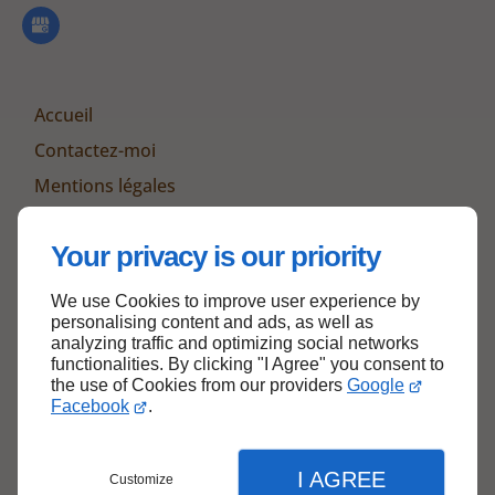
Accueil
Contactez-moi
Mentions légales
Plan du site
Your privacy is our priority
We use Cookies to improve user experience by
Haut de page
personalising content and ads, as well as
analyzing traffic and optimizing social networks
functionalities. By clicking "I Agree" you consent to
the use of Cookies from our providers
Google
Facebook
.
I AGREE
Customize