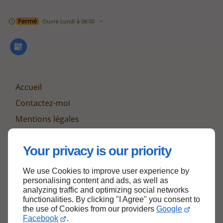
Fermé
⋅ Ouvre Lundi à 08:00
Accueil
Contactez-moi
Mentions légales
Plan du site
Your privacy is our priority
We use Cookies to improve user experience by
Haut de page
personalising content and ads, as well as
analyzing traffic and optimizing social networks
functionalities. By clicking "I Agree" you consent to
the use of Cookies from our providers
Google
Facebook
.