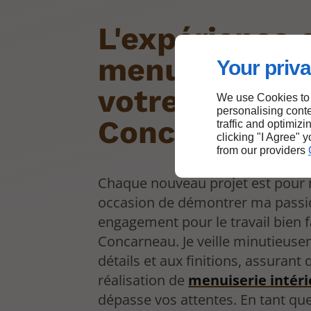
L'expérience 
menuiserie p
Your priva
votre confort
We use Cookies to
personalising conte
Concarneau
traffic and optimizi
clicking "I Agree" 
from our providers
Chaque nouveau projet est pour
occasion de démontrer ma passi
engagement pour le travail bien f
Concarneau. Je veille minutieus
détails et aux finitions, assuran
réalisation de
menuiserie intér
dépasse vos attentes. En tant qu