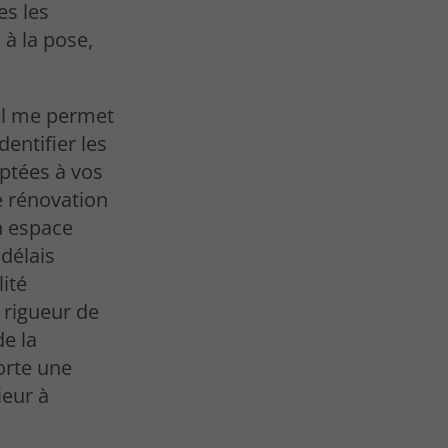
es les
 à la pose,
el me permet
dentifier les
aptées à vos
e rénovation
n espace
 délais
ité
 rigueur de
de la
orte une
ieur à