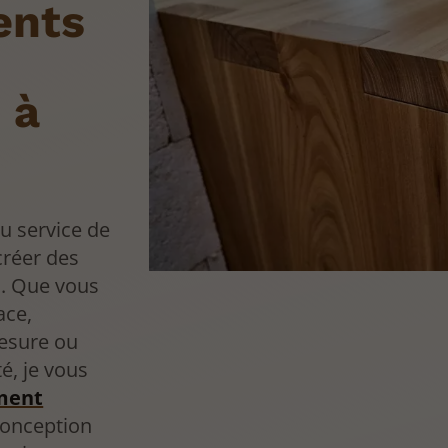
ents
 à
u service de
créer des
es. Que vous
ace,
esure ou
é, je vous
ment
conception