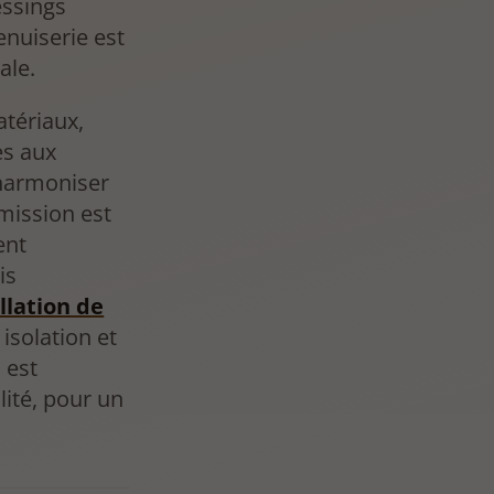
essings
nuiserie est
ale.
atériaux,
es aux
'harmoniser
mission est
ent
is
llation de
 isolation et
 est
lité, pour un