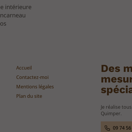
e intérieure
oncarneau
vos
Des m
Accueil
mesur
Contactez-moi
Mentions légales
spécia
Plan du site
Je réalise tou
Quimper.
09 74 56