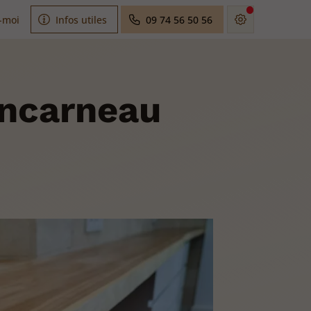
-moi
Infos utiles
09 74 56 50 56
oncarneau