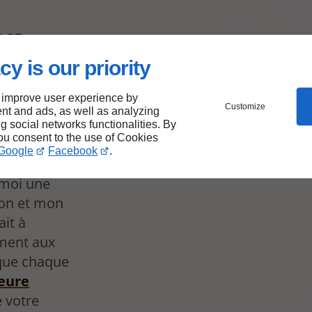
en
our
cy is our priority
 à
 improve user experience by
Customize
nt and ads, as well as analyzing
ng social networks functionalities. By
you consent to the use of Cookies
Google
Facebook
.
 moi une
on et mon
ait à
ement aux
t que chaque
ieure
e votre